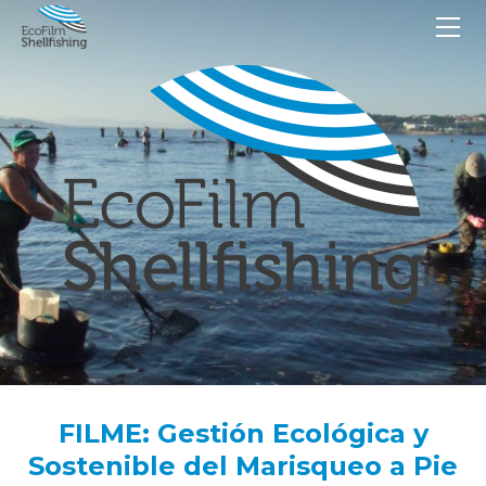
PT
ES
EN
IT
TK
Inicio
Newsletters
Acerca de
Proyecto EcoFilm_Shellfishing
Toolbox
Contactos
Marisqueo a pie
Socios
FILME: Gestión Ecológica y
Sostenible del Marisqueo a Pie