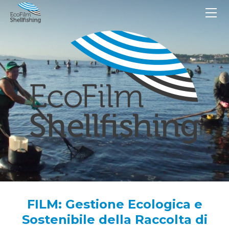
PT
ES
EN
IT
TK
Home Page
Newsletters
A proposito di
Il progetto EcoFilm_Shellfishing
Toolbox
Contatti
La pesca a piedi
Partner
FILM: Gestione Ecologica e
Sostenibile della Raccolta di